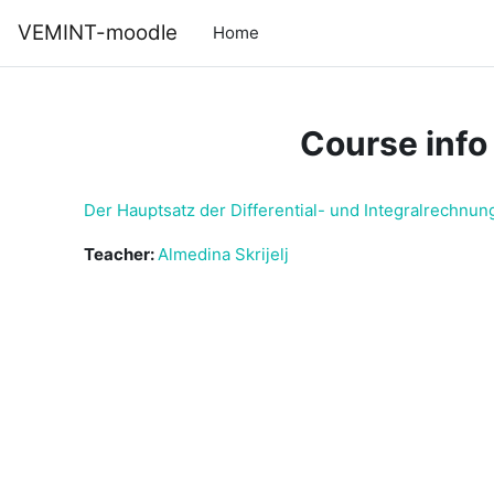
Skip to main content
VEMINT-moodle
Home
Course info
Der Hauptsatz der Differential- und Integralrechn
Teacher:
Almedina Skrijelj