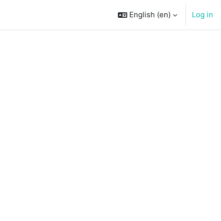
English ‎(en)‎
Log in