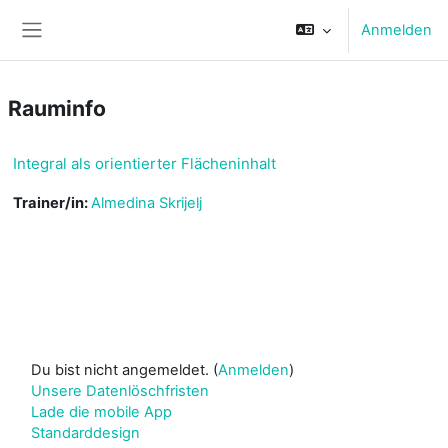
Zum Hauptinhalt
Anmelden
Website-Übersicht
Rauminfo
Integral als orientierter Flächeninhalt
Trainer/in:
Almedina Skrijelj
Du bist nicht angemeldet. (
Anmelden
)
Unsere Datenlöschfristen
Lade die mobile App
Standarddesign