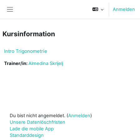
Zum Hauptinhalt
Anmelden
Website-Übersicht
Kursinformation
Intro Trigonometrie
Trainer/in:
Almedina Skrijelj
Du bist nicht angemeldet. (
Anmelden
)
Unsere Datenlöschfristen
Lade die mobile App
Standarddesign