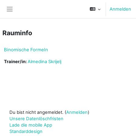
Zum Hauptinhalt
Anmelden
Website-Übersicht
Rauminfo
Binomische Formeln
Trainer/in:
Almedina Skrijelj
Du bist nicht angemeldet. (
Anmelden
)
Unsere Datenlöschfristen
Lade die mobile App
Standarddesign