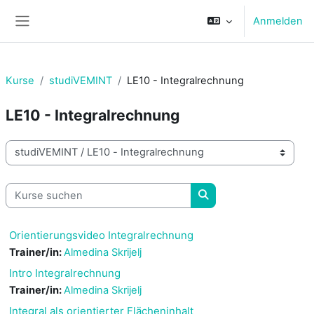
Zum Hauptinhalt
Anmelden
Website-Übersicht
Kurse
studiVEMINT
LE10 - Integralrechnung
LE10 - Integralrechnung
Kursbereiche
Kurse suchen
Kurse suchen
Orientierungsvideo Integralrechnung
Trainer/in:
Almedina Skrijelj
Intro Integralrechnung
Trainer/in:
Almedina Skrijelj
Integral als orientierter Flächeninhalt