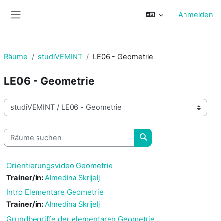
Zum Hauptinhalt
Anmelden
Website-Übersicht
Räume
studiVEMINT
LE06 - Geometrie
LE06 - Geometrie
Raumbereiche
Räume suchen
Räume suchen
Orientierungsvideo Geometrie
Trainer/in:
Almedina Skrijelj
Intro Elementare Geometrie
Trainer/in:
Almedina Skrijelj
Grundbegriffe der elementaren Geometrie